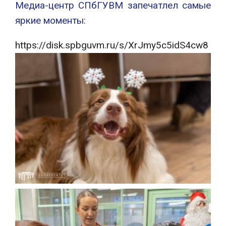
Медиа-центр СПбГУВМ запечатлел самые
яркие моменты:
https://disk.spbguvm.ru/s/XrJmy5c5idS4cw8