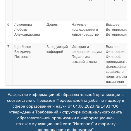
6
Лукоянова
Доцент
Научные
Высшее
Любовь
исследования в
Ветеринария
Александровна
животноводстве
Ветеринарный
7
Щербаков
Заведующий
История и
Высшее
Владимир
кафедрой
философия науки;
Философия
Петрович
Педагогика
Философ,
высшей школы
преподавател
философии и
социально-
политических
дисциплин
Раскрытие информации об образовательной организации в
соответствии с Приказом Федеральной службы по надзору в
сфере образования и науки от 04.08.2023 № 1493 "Об
утверждении Требований к структуре официального сайта
образовательной организации в информационно-
телекоммуникационной сети "Интернет" и формату
представления информации".