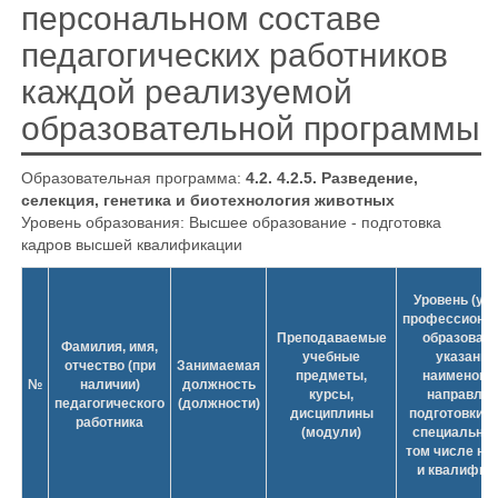
персональном составе
педагогических работников
каждой реализуемой
образовательной программы
Образовательная программа:
4.2. 4.2.5. Разведение,
селекция, генетика и биотехнология животных
Уровень образования: Высшее образование - подготовка
кадров высшей квалификации
Уровень (ур
профессиона
Преподаваемые
образовани
Фамилия, имя,
учебные
указание
отчество (при
Занимаемая
предметы,
наименова
№
наличии)
должность
курсы,
направлен
педагогического
(должности)
дисциплины
подготовки и 
работника
(модули)
специальнос
том числе на
и квалифик