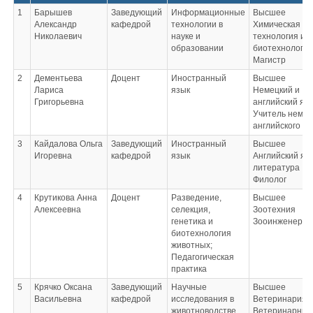
1
Барышев
Заведующий
Информационные
Высшее
Александр
кафедрой
технологии в
Химическая
Николаевич
науке и
технология и
образовании
биотехнология
Магистр
2
Дементьева
Доцент
Иностранный
Высшее
Лариса
язык
Немецкий и
Григорьевна
английский яз
Учитель немец
английского я
3
Кайдалова Ольга
Заведующий
Иностранный
Высшее
Игоревна
кафедрой
язык
Английский яз
литература
Филолог
4
Крутикова Анна
Доцент
Разведение,
Высшее
Алексеевна
селекция,
Зоотехния
генетика и
Зооинженер
биотехнология
животных;
Педагогическая
практика
5
Крячко Оксана
Заведующий
Научные
Высшее
Васильевна
кафедрой
исследования в
Ветеринария
животноводстве
Ветеринарный