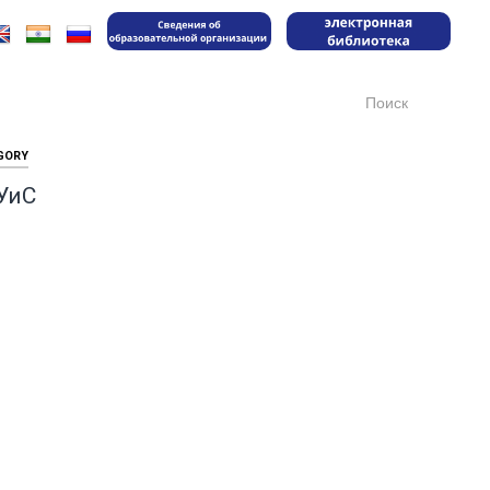
Search
for:
GORY
УиС