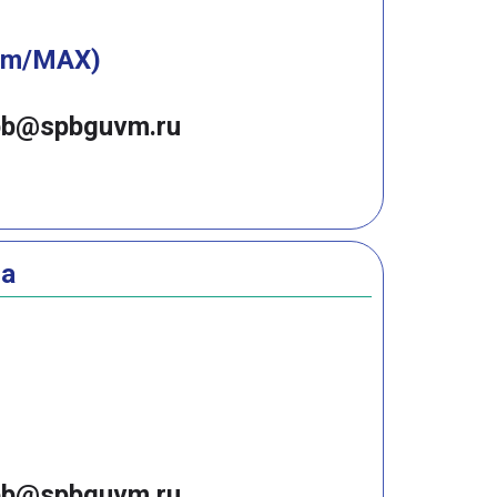
am/MAX)
pb@spbguvm.ru
на
pb@spbguvm.ru