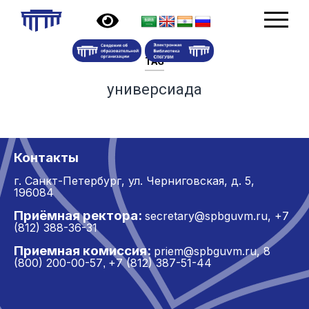
TAG
универсиада
Контакты
г. Санкт-Петербург,
ул. Черниговская, д. 5,
196084
Приёмная ректора:
secretary@spbguvm.ru
,
+7
(812) 388-36-31
Приемная комиссия:
priem@spbguvm.ru
,
8
(800) 200-00-57
+7 (812) 387-51-44
,