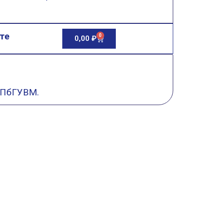
те
0
0,00
₽
СПбГУВМ.