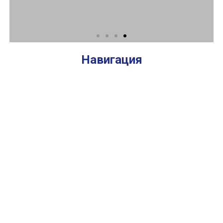
Навигация
Учебно-
исследовательский
центр экспертизы
пищевых продуктов
и кормов для
животных
Открыть
ДИССЕРТАЦИОННЫЕ СОВЕТЫ