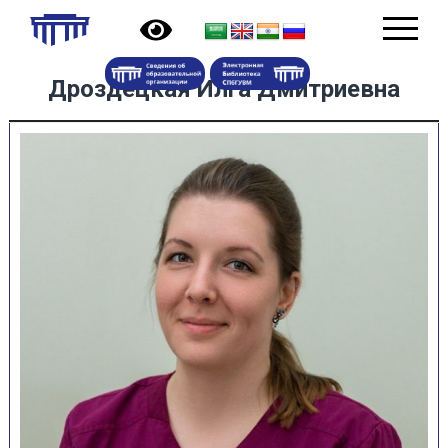
Дроздецкая Илга Дмитриевна