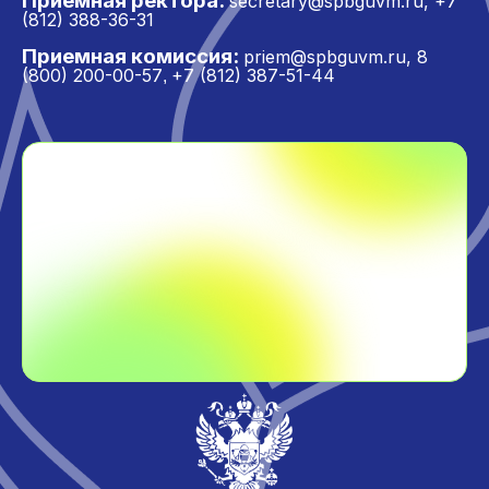
Приёмная ректора:
secretary@spbguvm.ru
,
+7
(812) 388-36-31
Приемная комиссия:
priem@spbguvm.ru
,
8
(800) 200-00-57
+7 (812) 387-51-44
,