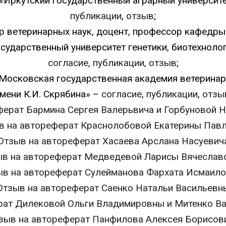
«Иркутский государственный аграрный университе
публикации
,
отзыв
;
ор ветеринарных наук, доцент, профессор кафедр
ударственный университет генетики, биотехнологи
согласие, публикации,
отзыв
;
осковская государственная академия ветеринар
мени К.И. Скрябина» –
согласие
,
публикации
,
отзы
ферат Бармина Сергея Валерьвича и Горбуновой 
в на автореферат Краснолобовой Екатерины Пав
Отзыв на автореферат Хасаева Арслана Насуевич
ыв на автореферат Медведевой Ларисы Вячеслав
ыв на автореферат Сулейманова Фархата Исмаило
Отзыв на автореферат Саенко Натальи Васильевн
рат Дилековой Ольги Владимировны и Митенко В
зыв на автореферат Панфилова Алексея Борисов