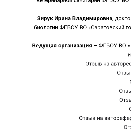
ветеринарной санитарии ФГБОУ ВО 
Зирук Ирина Владимировна
, докт
биологии ФГБОУ ВО «Саратовский гос
Ведущая организация –
ФГБОУ ВО «М
и
Отзыв на авторе
Отзы
Отз
Отз
Отзыв на авторефе
От