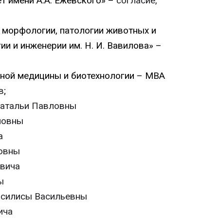
т имени А.А. Ежевского» –
согласие,
ы морфологии, патологии животных и
и и инженерии им. Н. И. Вавилова» –
ной медицины и биотехнологии – МВА
в
;
Натальи Павловны
ловны
а
овны
вича
ы
асилисы Васильевны
ича