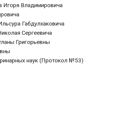
а Игоря Владимировича
ировича
Ильсура Габдулхаковича
Николая Сергеевича
тланы Григорьевны
овны
еринарных наук (Протокол №53)