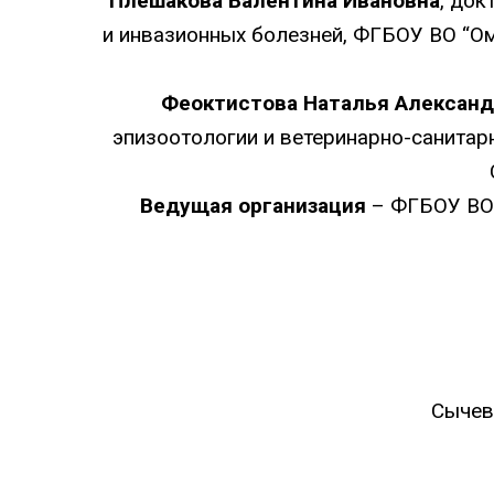
Плешакова Валентина Ивановна
, док
и инвазионных болезней, ФГБОУ ВО “Ом
Феоктистова Наталья Александ
эпизоотологии и ветеринарно-санитар
Ведущая организация
– ФГБОУ ВО 
Сычев