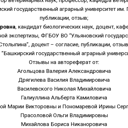
тор ветеринарных наук, профессор, кафедра вете
ский государственный аграрный университет им. 
публикации
,
отзыв
;
ровна
, кандидат биологических наук, доцент, ка
ной экспертизы, ФГБОУ ВО “Ульяновский государст
Столыпина”, доцент –
согласие, публикации
,
отзы
“Башкирский государственный аграрный универс
Отзывы на автореферат от:
Агольцова Валерия Александровича
Дрягилева Василия Владимировича
Василевского Николая Михайловича
Галиуллина Альберта Камиловича
ой Марии Викторовны и Пономаревой Ирины Сер
Прасоловой Ольги Владимировны
Михайлова Бориса Никаноровича