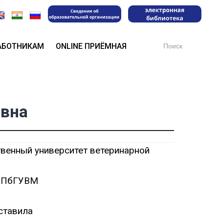
Search
АБОТНИКАМ
ONLINE ПРИЁМНАЯ
for:
овна
твенный университет ветеринарной
О СПбГУВМ
ставила