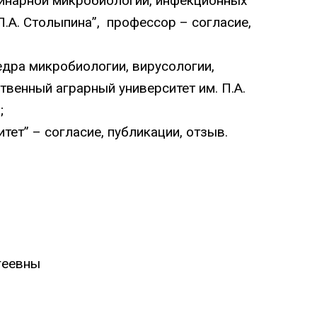
ринарной микробиологии, инфекционных
П.А. Столыпина”, профессор –
согласие
,
федра микробиологии, вирусологии,
венный аграрный университет им. П.А.
в
;
итет” –
согласие
,
публикации
,
отзыв
.
геевны