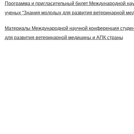
Программа и пригласительный билет М
еждународной нау
ученых “Знания молодых для развития ветеринарной ме
Материалы М
еждународной научной конференция студен
для развития ветеринарной медицины и АПК страны