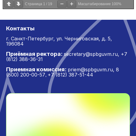
Страница
1
/
19
Масштабирование
100%
Контакты
г. Санкт-Петербург,
ул. Черниговская, д. 5,
196084
Приёмная ректора:
secretary@spbguvm.ru
,
+7
(812) 388-36-31
Приемная комиссия:
priem@spbguvm.ru
,
8
(800) 200-00-57
+7 (812) 387-51-44
,