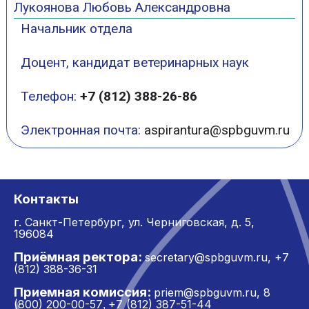
Лукоянова Любовь Александровна
Начальник отдела
Доцент, кандидат ветеринарных наук
Телефон:
+7 (812) 388-26-86
Электронная почта:
aspirantura@spbguvm.ru
Контакты
г. Санкт-Петербург,
ул. Черниговская, д. 5,
196084
Приёмная ректора:
secretary@spbguvm.ru
,
+7
(812) 388-36-31
Приемная комиссия:
priem@spbguvm.ru
,
8
(800) 200-00-57
+7 (812) 387-51-44
,