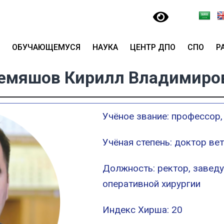
ОБУЧАЮЩЕМУСЯ
НАУКА
ЦЕНТР ДПО
СПО
Р
емяшов Кирилл Владимиро
Учёное звание: профессор
Учёная степень: доктор ве
Должность: ректор, завед
оперативной хирургии
Индекс Хирша: 20