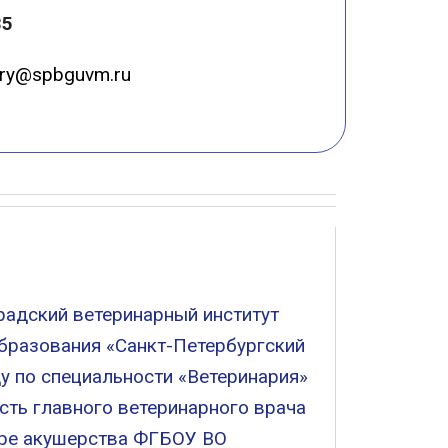
35
ary@spbguvm.ru
радский ветеринарный институт
бразования «Санкт-Петербургский
у по специальности «Ветеринария»
сть главного ветеринарного врача
дре акушерства ФГБОУ ВО