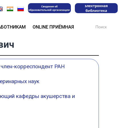
Search
АБОТНИКАМ
ONLINE ПРИЁМНАЯ
for:
вич
, член-корреспондент РАН
теринарных наук
ующий кафедры акушерства и