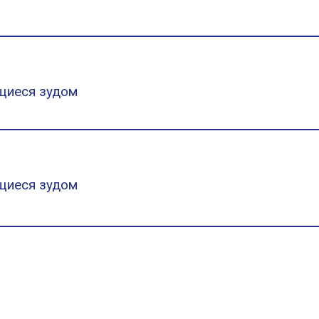
щиеся зудом
щиеся зудом