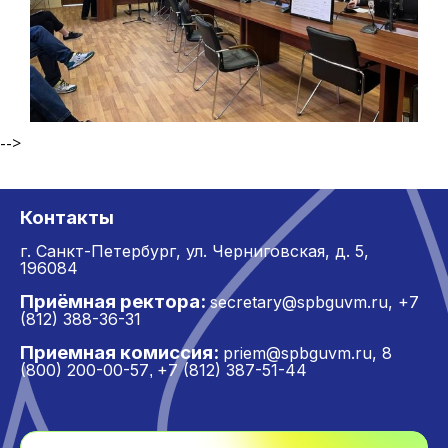
-->
Контакты
г. Санкт-Петербург,
ул. Черниговская, д. 5,
196084
Приёмная ректора:
secretary@spbguvm.ru
,
+7
(812) 388-36-31
Приемная комиссия:
priem@spbguvm.ru
,
8
(800) 200-00-57
+7 (812) 387-51-44
,