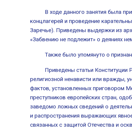
В ходе данного занятия была привед
концлагерей и проведение карательны
Заречье). Приведены выдержки из ар
«Забвению не подлежит» о деяниях не
Также было упомянуто о признании 
Приведены статьи Конституции РФ и
религиозной ненависти или вражды, у
фактов, установленных приговором Ме
преступников европейских стран, одо
заведомо ложных сведений о деятельн
и распространения выражающих явное 
связанных с защитой Отечества и оск