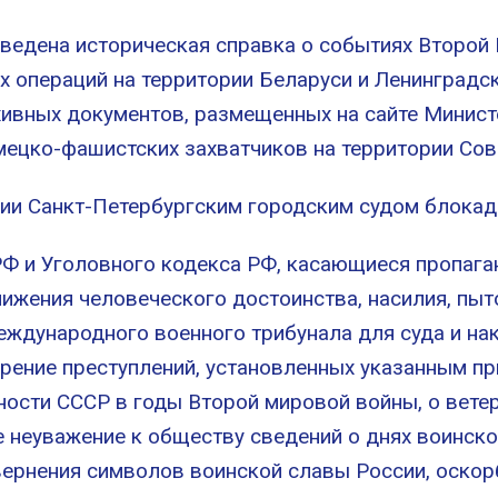
ена историческая справка о событиях Второй М
х операций на территории Беларуси и Ленинградс
хивных документов, размещенных на сайте Минис
мецко-фашистских захватчиков на территории Сов
Санкт-Петербургским городским судом блокады
 Уголовного кодекса РФ, касающиеся пропаган
нижения человеческого достоинства, насилия, пыт
ждународного военного трибунала для суда и на
брение преступлений, установленных указанным пр
ости СССР в годы Второй мировой войны, о вете
неуважение к обществу сведений о днях воинской
вернения символов воинской славы России, оско