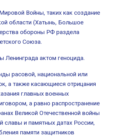
ировой Войны, таких как создание
кой области (Хатынь, Большое
терства обороны РФ раздела
етского Союза.
 Ленинграда актом геноцида.
ды расовой, национальной или
ок, а также касающиеся отрицания
казания главных военных
иговором, а равно распространение
ранах Великой Отечественной войны
 славы и памятных датах России,
рбления памяти защитников