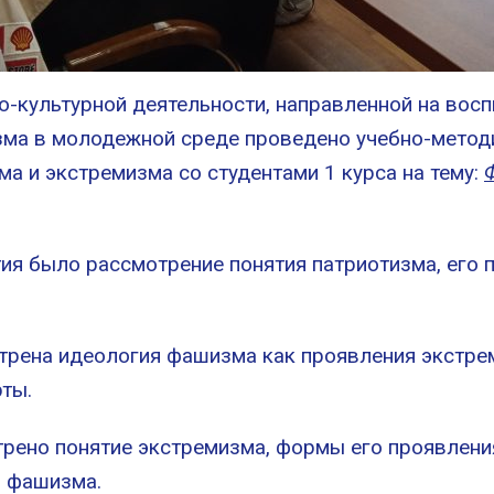
о-культурной деятельности, направленной на восп
зма в молодежной среде проведено учебно-методи
а и экстремизма со студентами 1 курса на тему:
ыло рассмотрение понятия патриотизма, его пр
а идеология фашизма как проявления экстреми
рты.
о понятие экстремизма, формы его проявления
й фашизма.