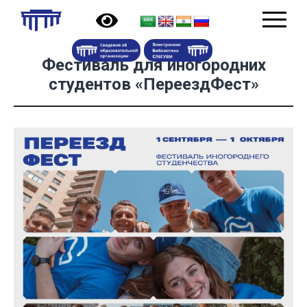
Фестиваль для иногородних
студентов «ПереездФест»