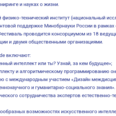
ниринге и науках о жизни.
физико-технический институт (национальный иссл
антовой поддержке Минобрнауки России в рамках
 Фестиваль проводится консорциумом из 18 ведущ
ции и двумя общественными организациями.
de включают:
енный интеллект или ты? Узнай, за кем будущее»;
ллекту и алгоритмическому программированию он
ию с международным участием «Дизайн междисци
еннонаучного и гуманитарно-социального знания».
еского сотрудничества экспертов естественно-те
нообразных возможностях искусственного интелле