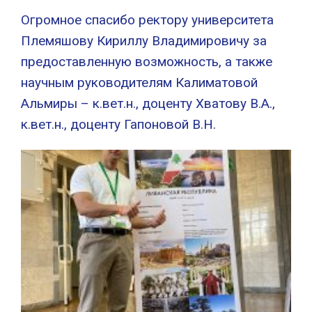
Огромное спасибо ректору университета
Племяшову Кириллу Владимировичу за
предоставленную возможность, а также
научным руководителям Калиматовой
Альмиры – к.вет.н., доценту Хватову В.А.,
к.вет.н., доценту Гапоновой В.Н.