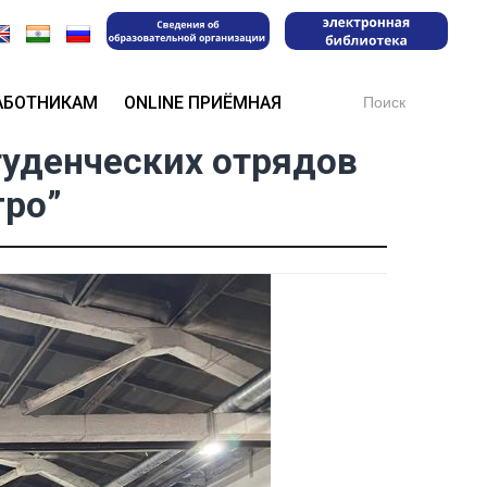
Search
АБОТНИКАМ
ONLINE ПРИЁМНАЯ
for:
туденческих отрядов
гро”