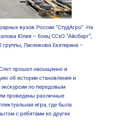
рарных вузов России “СтудАгро”. На
алова Юлия – боец ССхО “Айсберг”,
2 группы, Лисенкова Екатерина –
. Слет прошел насыщенно и
цию об истории становления и
а экскурсии по передовым
ыли проведены различные
лектуальная игра, где была
ытом с ребятами из других