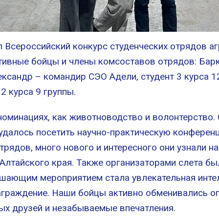
л Всероссийский конкурс студенческих отрядов аг
тивные бойцы и члены комсоставов отрядов: Барк
лександр – командир СЭО Адели, студент 3 курса 1
2 курса 9 группы.
 номинациях, как животноводство и волонтерство
 удалось посетить научно-практическую конферен
трядов, много нового и интересного они узнали н
Алтайского края. Также организаторами слета б
шающим мероприятием стала увлекательная интел
граждение. Наши бойцы активно обменивались оп
вых друзей и незабываемые впечатления.