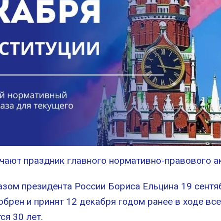
чают праздник главного нормативно-правового ак
зом президента России Бориса Ельцина 19 сентяб
брен и принят 12 декабря годом ранее в ходе все
ся 30 лет.