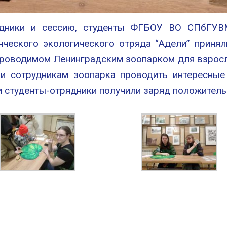
здники и сессию, студенты ФГБОУ ВО СПбГУВ
нческого экологического отряда “Адели” принял
проводимом Ленинградским зоопарком для взросл
и сотрудникам зоопарка проводить интересные
ши студенты-отрядники получили заряд положитель