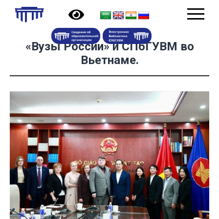
«Вузы России» и СПбГУВМ во
Вьетнаме.