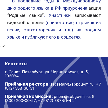
В последние годы к Международному
дню родного языка в РФ приурочена
акция
“Родные языки”
. Участники
записывают
видеообращение
(приветствие, отрывок из
песни, стихотворения и т.д.) на родном
языке и публикуют его в соцсетях.
-->
Контакты
г. Санкт-Петербург,
ул. Черниговская, д. 5,
196084
Приёмная ректора:
secretary@spbguvm.ru
,
+7
(812) 388-36-31
Приемная комиссия:
priem@spbguvm.ru
,
8
(800) 200-00-57
+7 (812) 387-51-44
,