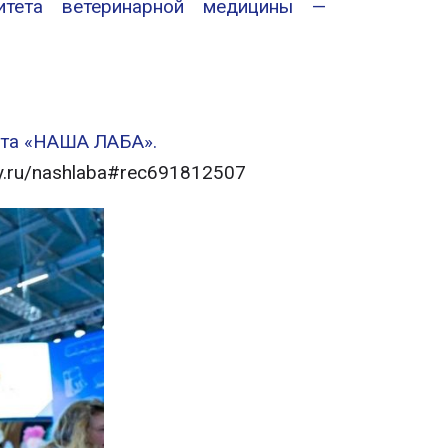
ситета ветеринарной медицины —
кта «НАША ЛАБА».
fy.ru/nashlaba#rec691812507