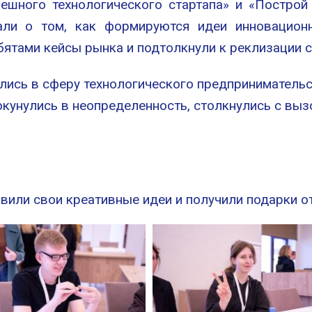
пешного технологического стартапа» и «Постро
али о том, как формируются идеи инновационн
бятами кейсы рынка и подтолкнули к реклизации 
ились в сферу технологического предприниматель
окунулись в неопределенность, столкнулись с вы
авили свои креативные идеи и получили подарки о