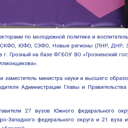
екторами по молодежной политике и воспитател
 СКФО, ЮФО, СЗФО, Новые регионы (ЛНР, ДНР, З
в г. Грозный на базе ФГБОУ ВО «Грозненский го
иллионщикова».
и заместитель министра науки и высшего образ
одителя Администрации Главы и Правительства
тавители 27 вузов Южного федерального окру
еро-Западного федерального округа и 21 вуза 