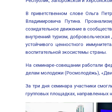
Республик, Запорожской и Херсонской
В приветственном слове Ольга Пет
Владимировича Путина. Проанализ
созидательное движение в сообществе
внутренний туризм, добровольческая
устойчивого ценностного иммунитет
воспитательной экосистемы страны.
На семинаре-совещании работали фед
делам молодежи (Росмолодёжь), «Движ
За три дня семинара участники смогл
групповых площадках, направленных н