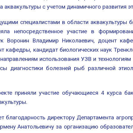
а аквакультуры с учетом динамичного развития эт
дущими специалистами в области аквакультуры 
няла непосредственное участие в формирован
ук Воронин Владимир Николаевич, доцент кафе
нт кафедры, кандидат биологических наук Тренк
направлениям использования УЗВ и технологиям 
сы диагностики болезней рыб различной этиол
кте приняли участие обучающиеся 4 курса бак
акультуры.
ет благодарность директору Департамента агро
рмену Анатольевичу за организацию образователь