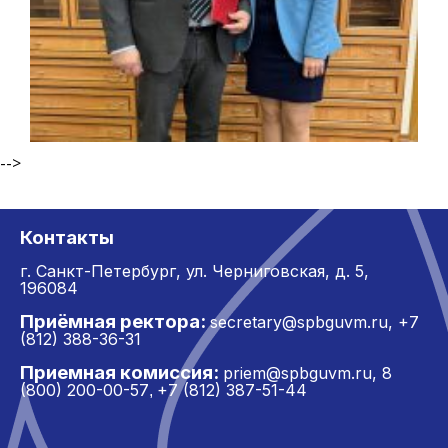
-->
Контакты
г. Санкт-Петербург,
ул. Черниговская, д. 5,
196084
Приёмная ректора:
secretary@spbguvm.ru
,
+7
(812) 388-36-31
Приемная комиссия:
priem@spbguvm.ru
,
8
(800) 200-00-57
+7 (812) 387-51-44
,