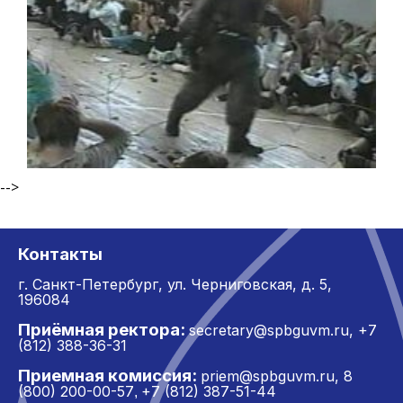
-->
Контакты
г. Санкт-Петербург,
ул. Черниговская, д. 5,
196084
Приёмная ректора:
secretary@spbguvm.ru
,
+7
(812) 388-36-31
Приемная комиссия:
priem@spbguvm.ru
,
8
(800) 200-00-57
+7 (812) 387-51-44
,