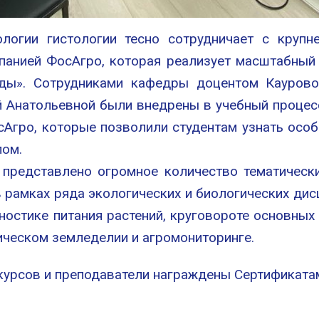
логии гистологии тесно сотрудничает с круп
анией ФосАгро, которая реализует масштабный 
еды». Сотрудниками кафедры доцентом Каурово
Анатольевной были внедрены в учебный процесс
сАгро, которые позволили студентам узнать особ
лом.
представлено огромное количество тематически
 рамках ряда экологических и биологических ди
гностике питания растений, круговороте основных
ическом земледелии и агромониторинге.
курсов и преподаватели награждены Сертификата