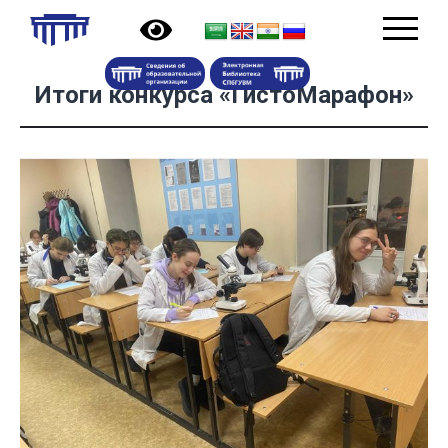
Итоги конкурса «ГистоМарафон»