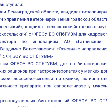
 выступили:
рии Ленинградской области, кандидат ветеринарн
и Управления ветеринарии Ленинградской области
сельский», кандидат сельскохозяйственных нау
скосельский” с ФГБОУ ВО СПбГУВМ для кадровог
ректора по инновациям АО «Гатчинский 
 Владимир Болеславович: «Основные направлени
д” с ФГБОУ ВО СПбГУВМ»
огии ФГБОУ ВО СПбГУВМ, доктор биологически
ких рационов при гастроэнтеропатиях у мелких д
кой лососево-сиговый питомник», ихтиопатол
огенного препарата при сапролегниозе у мукс
 репродуктивных биотехнологий ФГБОУ ВО СПб