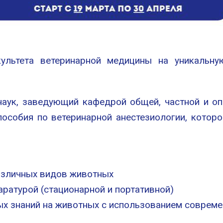
ультета ветеринарной медицины на уникальну
наук, заведующий кафедрой общей, частной и о
особия по ветеринарной анестезиологии, котор
азличных видов животных
аратурой (стационарной и портативной)
ых знаний на животных с использованием соврем