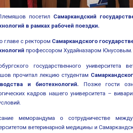
Племяшов посетил
Самаркандский государств
нологий в рамках рабочей поездки.
о главе с ректором
Самаркандского государств
хнологий
профессором Худайназаром Юнусовым.
бургского государственного университета в
яшов прочитал лекцию студентам
Самаркандског
водства и биотехнологий.
Позже гости озн
огических кадров нашего университета – вивари
условий.
ание меморандума о сотрудничестве между 
ерситетом ветеринарной медицины и Самаркандс