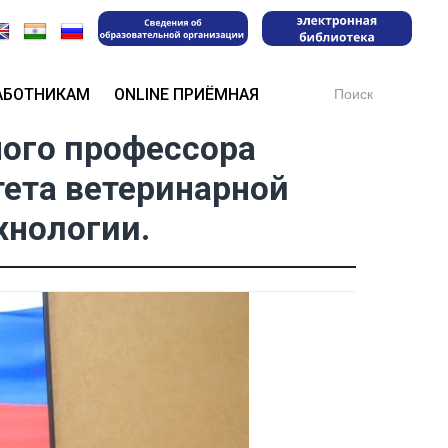
Search
АБОТНИКАМ
ONLINE ПРИЁМНАЯ
for:
ного профессора
тета ветеринарной
хнологии.