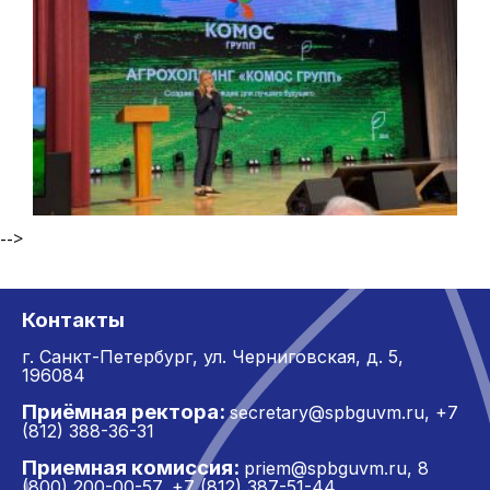
-->
Контакты
г. Санкт-Петербург,
ул. Черниговская, д. 5,
196084
Приёмная ректора:
secretary@spbguvm.ru
,
+7
(812) 388-36-31
Приемная комиссия:
priem@spbguvm.ru
,
8
(800) 200-00-57
+7 (812) 387-51-44
,