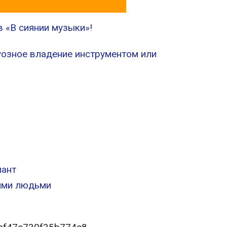
 «В сиянии музыки»!
уозное владение инструментом или
лант
ими людьми