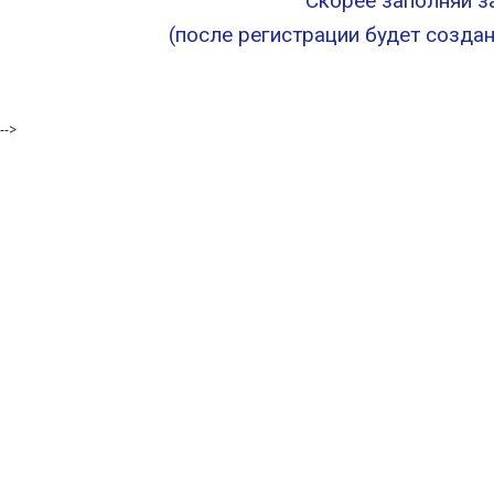
Скорее заполняй з
(после регистрации будет созда
-->