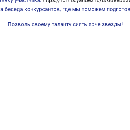
аявку участника:
https://forms.yandex.ru/u/68eeb
на беседа конкурсантов, где мы поможем подготов
Позволь своему таланту сиять ярче звезды!