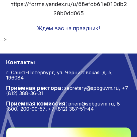
https://forms.yandex.ru/u/68efdb61e010db2
38b0dd065
Ждем вас на праздник!
-->
Контакты
г. Санкт-Петербург,
ул. Черниговская, д. 5,
196084
Приёмная ректора:
secretary@spbguvm.ru
,
+7
(812) 388-36-31
Приемная комиссия:
priem@spbguvm.ru
,
8
(800) 200-00-57
+7 (812) 387-51-44
,