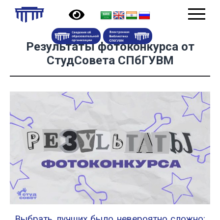
Результаты фотоконкурса от
СтудСовета СПбГУВМ
Выбрать лучших было невероятно сложно: