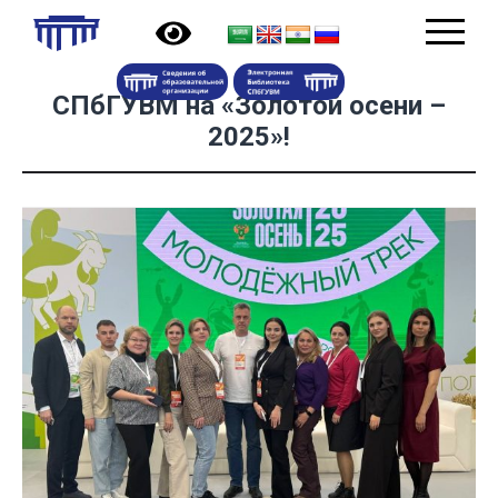
СПбГУВМ на «Золотой осени –
2025»!