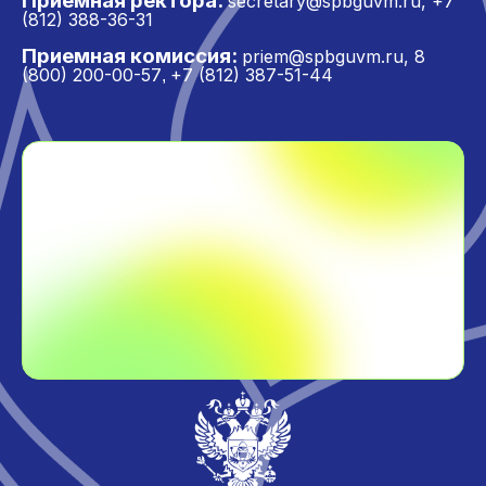
Приёмная ректора:
secretary@spbguvm.ru
,
+7
(812) 388-36-31
Приемная комиссия:
priem@spbguvm.ru
,
8
(800) 200-00-57
+7 (812) 387-51-44
,