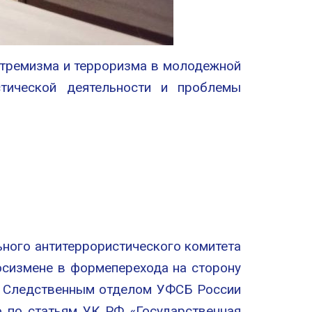
стремизма и терроризма в молодежной
стической деятельности и проблемы
ного антитеррористического комитета
осизмене в формеперехода на сторону
и. Следственным отделом УФСБ России
 по статьям УК РФ «Государственная