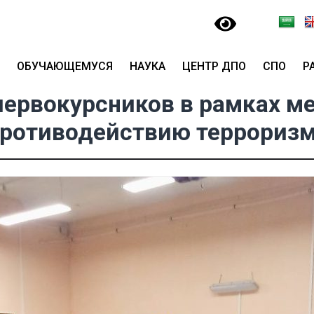
ОБУЧАЮЩЕМУСЯ
НАУКА
ЦЕНТР ДПО
СПО
Р
первокурсников в рамках м
ротиводействию террориз