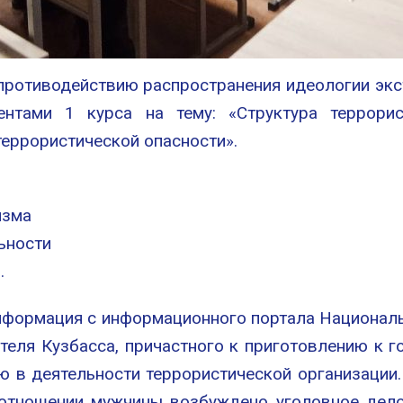
 противодействию распространения идеологии эк
ентами 1 курса на тему: «Структура террори
еррористической опасности».
изма
ьности
.
нформация с информационного портала Националь
теля Кузбасса, причастного к приготовлению к г
ию в деятельности террористической организаци
 отношении мужчины возбуждено уголовное дело