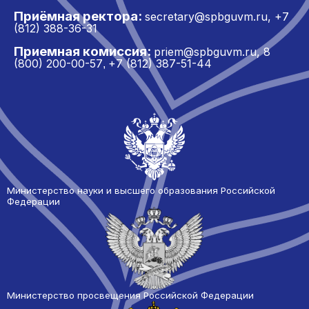
Приёмная ректора:
secretary@spbguvm.ru
,
+7
(812) 388-36-31
Приемная комиссия:
priem@spbguvm.ru
,
8
(800) 200-00-57
+7 (812) 387-51-44
,
Министерство науки и высшего образования Российской
Федерации
Министерство просвещения Российской Федерации