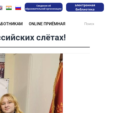
Search
АБОТНИКАМ
ONLINE ПРИЁМНАЯ
for:
сийских слётах!