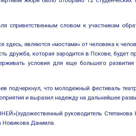
спертным жюри было отобрано 12 студенческих т
ля сприветственным словом к участникам обра
я здесь, являются «мостами» от человека к чело
сть дружба, которая зародится в Пскове, будет 
ерживать условия для еще большего развития 
аев подчеркнул, что молодежный фестиваль теат
оприятия и выразил надежду на дальнейшее разв
НЕЙ»(художественный руководитель Степанова Н.
а Новикова Даниила.