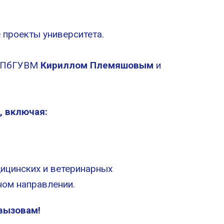
проекты университета.
м СПбГУВМ
Кириллом Племяшовым
и
, включая:
ицинских и ветеринарных
ном направлении.
вызовам!