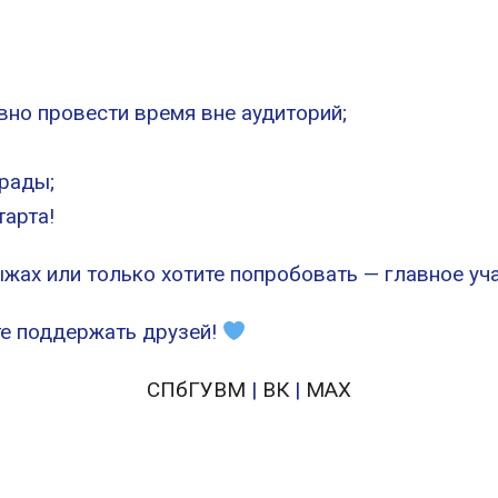
но провести время вне аудиторий;
рады;
тарта!
ыжах или только хотите попробовать — главное уча
те поддержать друзей!
СПбГУВМ
|
ВК
|
MAX