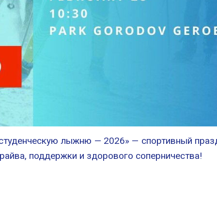
туденческую лыжню — 2026» — спортивный празд
райва, поддержки и здорового соперничества!