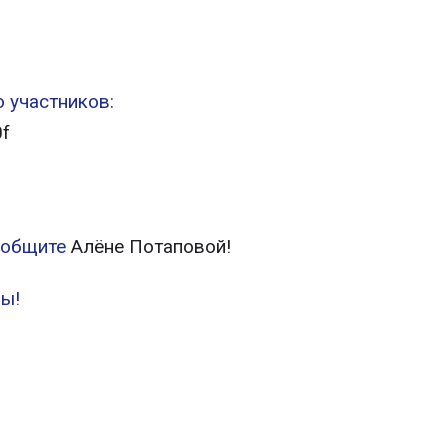
 участников:
0f
сообщите
Алёне Потаповой!
зы!