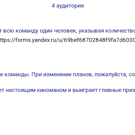
4 аудитория
т всю команду один человек, указывая количество
ttps://forms.yandex.ru/u/69bef68702848f9fa7d603
ие команды. При изменении планов, пожалуйста, 
ет настоящим киноманом и выиграет главные при