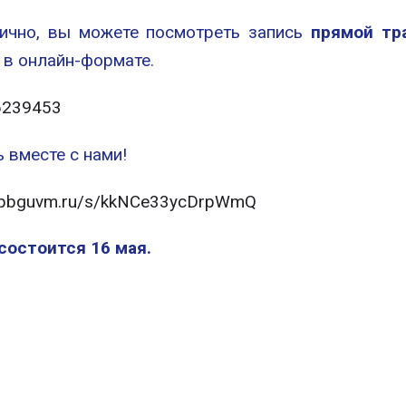
лично, вы можете посмотреть запись
прямой тр
 в онлайн-формате.
56239453
 вместе с нами!
k.spbguvm.ru/s/kkNCe33ycDrpWmQ
остоится 16 мая.